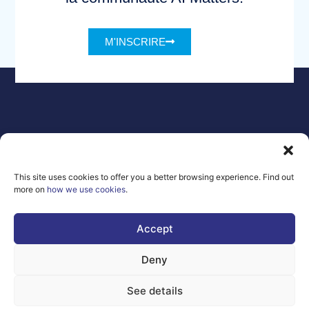
M'INSCRIRE
Mentions
Contact
légales
FAQ
This site uses cookies to offer you a better browsing experience. Find out
RGPD
more on
how we use cookies
.
Sitemap
Co-Funded by
the European
Accept
Union Under
grant
agreement
Deny
number
101100707
See details
Views and opinions