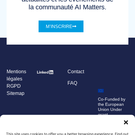
la communauté AI Matters.
M'INSCRIRE
Mentions
Contact
légales
FAQ
RGPD
Sitemap
Co-Funded by
the European
Union Under
grant
agreement
number
101100707
This site uses cookies to offer you a better browsing experience. Find out